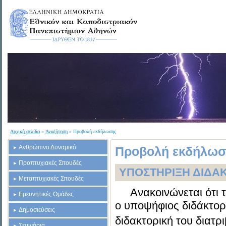
Αρχική σελίδα
»
Αναζήτηση
» Προβολή εκδήλωσης
Ανθρώπινο Δυναμικό
Προβολή εκδήλωσ
Προπτυχιακές Σπουδές
ΥΠΟΣΤΗΡΙΞΗ ΔΙΔΑΚ
Μεταπτυχιακές Σπουδές
Ανακοινώνεται ότι 
Ερευνητικές Ομάδες
ο υποψήφιος διδάκτο
Δημοσιεύσεις
διδακτορική του διατρ
Σεμινάρια