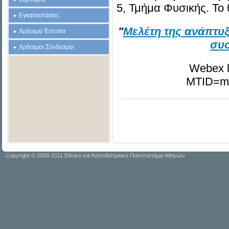
5, Τμήμα Φυσικής. Το θ
Εγκαταστάσεις
"
Μελέτη της ανάπτυ
Χρήσιμα Έντυπα
συσ
Χρήσιμοι Σύνδεσμοι
Webex l
MTID=me
Copyright © 2008-2011 Εθνικό και Καποδιστριακό Πανεπιστήμιο Αθηνών